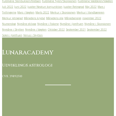
Fuldmåne Stenbukken/Krebsen
Fuldmåne Tyren/Skorpionen
Fuldmåne Vædderen/Vægten
Juli 2022
Juni 2022
Jupiter Neptun konjunktion
Jupiter Retrograd
Maj 2022
Mars i
Tvillingerne
Mars i Vægten
Marts 2022
Merkur i Skorpionen
Merkur i Vandbæreren
Merkur retrograd
Månedens krystal
Månedens olie
Månedsenergi
november 2022
Numerologi
Nymåne eklipse
Nymåne i Fiskene
Nymåne i Jomfruen
Nymåne i Skorpionen
Nymåne i Skytten
Nymåne i Vægten
Oktober 2022
September 2021
September 2022
Solen i Jomfruen
Venus i Skytten
Lunaracademy
Udviklings astrologi
CVR. 39892510
Kontakt Lunaracademy her
Handelsbetingelser
Om Lunaracademy