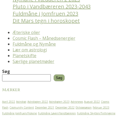
Pluto i Vandbæreren 2023-2043
Fuldmåne i Jomfruen 2023
Dit Mars tegn i horoskopet
Æteriske olier
Cosmic Flash – Månedsenergier
Fuldmåne og Nymåne
Lær om astrologi
Planetskifte
Særlige planetmøder
Søg
Søg
Mærker
April 2022
Astrologi
Astrologien 2022
Astrologien 2023
Astronews
August 2022
Cosmic
Flash
Cosmunity Content
December 2021
December 2022
Eklipsesæson
Februar 2023
Fuldmåne Jomfruen/Fiskene
Fuldmåne Løven/Vandbæreren
Fuldmåne Skytten/Tvillingerne