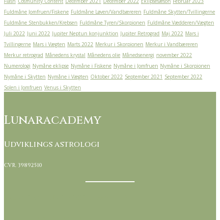
Flash
Cosmunity Content
December 2021
December 2022
Eklipsesæson
Februar 2023
Fuldmåne Jomfruen/Fiskene
Fuldmåne Løven/Vandbæreren
Fuldmåne Skytten/Tvillingerne
Fuldmåne Stenbukken/Krebsen
Fuldmåne Tyren/Skorpionen
Fuldmåne Vædderen/Vægten
Juli 2022
Juni 2022
Jupiter Neptun konjunktion
Jupiter Retrograd
Maj 2022
Mars i
Tvillingerne
Mars i Vægten
Marts 2022
Merkur i Skorpionen
Merkur i Vandbæreren
Merkur retrograd
Månedens krystal
Månedens olie
Månedsenergi
november 2022
Numerologi
Nymåne eklipse
Nymåne i Fiskene
Nymåne i Jomfruen
Nymåne i Skorpionen
Nymåne i Skytten
Nymåne i Vægten
Oktober 2022
September 2021
September 2022
Solen i Jomfruen
Venus i Skytten
Lunaracademy
Udviklings astrologi
CVR. 39892510
Kontakt Lunaracademy her
Handelsbetingelser