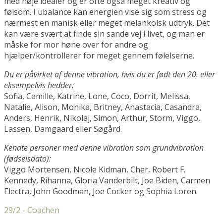
med høje idealer og er ofte også meget kreativ og
følsom. I ubalance kan energien vise sig som stress og
nærmest en manisk eller meget melankolsk udtryk. Det
kan være svært at finde sin sande vej i livet, og man er
måske for mor høne over for andre og
hjælper/kontrollerer for meget gennem følelserne.
Du er påvirket af denne vibration, hvis du er født den 20. eller
eksempelvis hedder:
Sofia, Camille, Katrine, Lone, Coco, Dorrit, Melissa,
Natalie, Alison, Monika, Britney, Anastacia, Casandra,
Anders, Henrik, Nikolaj, Simon, Arthur, Storm, Viggo,
Lassen, Damgaard eller Søgård.
Kendte personer med denne vibration som grundvibration
(fødselsdato):
Viggo Mortensen, Nicole Kidman, Cher, Robert F.
Kennedy, Rihanna, Gloria Vanderbilt, Joe Biden, Carmen
Electra, John Goodman, Joe Cocker og Sophia Loren.
29/2 - Coachen