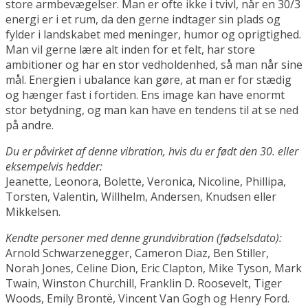
store armbevægelser. Man er ofte ikke i tvivl, når en 30/3
energi er i et rum, da den gerne indtager sin plads og
fylder i landskabet med meninger, humor og oprigtighed.
Man vil gerne lære alt inden for et felt, har store
ambitioner og har en stor vedholdenhed, så man når sine
mål. Energien i ubalance kan gøre, at man er for stædig
og hænger fast i fortiden. Ens image kan have enormt
stor betydning, og man kan have en tendens til at se ned
på andre.
Du er påvirket af denne vibration, hvis du er født den 30. eller
eksempelvis hedder:
Jeanette, Leonora, Bolette, Veronica, Nicoline, Phillipa,
Torsten, Valentin, Willhelm, Andersen, Knudsen eller
Mikkelsen.
Kendte personer med denne grundvibration (fødselsdato):
Arnold Schwarzenegger, Cameron Diaz, Ben Stiller,
Norah Jones, Celine Dion, Eric Clapton, Mike Tyson, Mark
Twain, Winston Churchill, Franklin D. Roosevelt, Tiger
Woods, Emily Brontë, Vincent Van Gogh og Henry Ford.