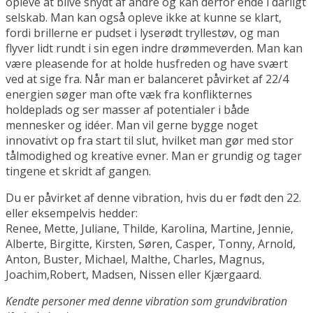
opleve at blive snydt af andre og kan derfor ende i dårligt
selskab. Man kan også opleve ikke at kunne se klart,
fordi brillerne er pudset i lyserødt tryllestøv, og man
flyver lidt rundt i sin egen indre drømmeverden. Man kan
være pleasende for at holde husfreden og have svært
ved at sige fra. Når man er balanceret påvirket af 22/4
energien søger man ofte væk fra konflikternes
holdeplads og ser masser af potentialer i både
mennesker og idéer. Man vil gerne bygge noget
innovativt op fra start til slut, hvilket man gør med stor
tålmodighed og kreative evner. Man er grundig og tager
tingene et skridt af gangen.
Du er påvirket af denne vibration, hvis du er født den 22.
eller eksempelvis hedder:
Renee, Mette, Juliane, Thilde, Karolina, Martine, Jennie,
Alberte, Birgitte, Kirsten, Søren, Casper, Tonny, Arnold,
Anton, Buster, Michael, Malthe, Charles, Magnus,
Joachim,Robert, Madsen, Nissen eller Kjærgaard.
Kendte personer med denne vibration som grundvibration