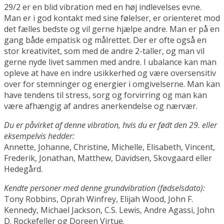
29/2 er en blid vibration med en høj indlevelses evne.
Man er i god kontakt med sine følelser, er orienteret mod
det fælles bedste og vil gerne hjælpe andre. Man er på en
gang både empatisk og målrettet. Der er ofte også en
stor kreativitet, som med de andre 2-taller, og man vil
gerne nyde livet sammen med andre. I ubalance kan man
opleve at have en indre usikkerhed og være oversensitiv
over for stemninger og energier i omgivelserne. Man kan
have tendens til stress, sorg og forvirring og man kan
være afhængig af andres anerkendelse og nærvær.
Du er påvirket af denne vibration, hvis du er født den 29. eller
eksempelvis hedder:
Annette, Johanne, Christine, Michelle, Elisabeth, Vincent,
Frederik, Jonathan, Matthew, Davidsen, Skovgaard eller
Hedegård.
Kendte personer med denne grundvibration (fødselsdato):
Tony Robbins, Oprah Winfrey, Elijah Wood, John F.
Kennedy, Michael Jackson, C.S. Lewis, Andre Agassi, John
D. Rockefeller og Doreen Virtue.