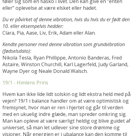
føler sig som en fiasko i livet. Den kan give en ”enten
eller” oplevelse at være elsket eller hadet.
Du er påvirket af denne vibration, hvis du hvis du er født den
10. eller eksempelvis hedder:
Clara, Pia, Aase, Liv, Erik, Adam eller Alan.
Kendte personer med denne vibration som grundvibration
(fødselsdato):
Nikola Tesla, Ryan Phillippe, Antonio Banderas, Fred
Astaire, Winston Churchill, Karl Lagerfeld, Judy Garland,
Wayne Dyer og Neale Donald Walsch.
19/1 - Himlens Prins
Hvem kan ikke lide lidt solskin og lidt ekstra held med på
vejen? 19/1 i balance handler om at være optimistisk og
fremsynet, hvor man er ren i hjertet og går til verden
med en ukuelig indre glæde, man spreder omkring sig.
Man kan opleve at være særligt heldig og blive guidet af
universet, så man let udlever sine store drømme og
visioner. Når energien er i ubalance kan den komme til