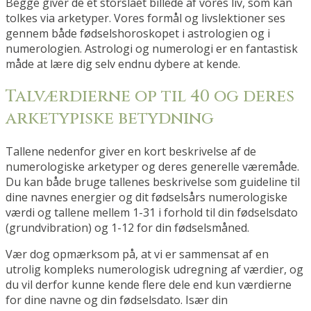
Begge giver de et storslået billede af vores liv, som kan
tolkes via arketyper. Vores formål og livslektioner ses
gennem både fødselshoroskopet i astrologien og i
numerologien. Astrologi og numerologi er en fantastisk
måde at lære dig selv endnu dybere at kende.
Talværdierne op til 40 og deres
arketypiske betydning
Tallene nedenfor giver en kort beskrivelse af de
numerologiske arketyper og deres generelle væremåde.
Du kan både bruge tallenes beskrivelse som guideline til
dine navnes energier og dit fødselsårs numerologiske
værdi og tallene mellem 1-31 i forhold til din fødselsdato
(grundvibration) og
1-12 for
din fødselsmåned.
Vær dog opmærksom på, at vi er sammensat af en
utrolig kompleks numerologisk udregning af værdier, og
du vil derfor kunne kende flere dele end kun værdierne
for dine navne og din fødselsdato. Især din