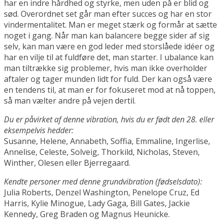
har en indre hårdhed og styrke, men uden på er blid og
sød. Overordnet set går man efter succes og har en stor
vindermentalitet. Man er meget stærk og formår at sætte
noget i gang. Når man kan balancere begge sider af sig
selv, kan man være en god leder med storslåede idéer og
har en vilje til at fuldføre det, man starter. I ubalance kan
man tiltrække sig problemer, hvis man ikke overholder
aftaler og tager munden lidt for fuld. Der kan også være
en tendens til, at man er for fokuseret mod at nå toppen,
så man vælter andre på vejen dertil.
Du er påvirket af denne vibration, hvis du er født den 28. eller
eksempelvis hedder:
Susanne, Helene, Annabeth, Soffia, Emmaline, Ingerlise,
Annelise, Celeste, Solveig, Thorkild, Nicholas, Steven,
Winther, Olesen eller Bjerregaard.
Kendte personer med denne grundvibration (fødselsdato):
Julia Roberts, Denzel Washington, Penelope Cruz, Ed
Harris, Kylie Minogue, Lady Gaga, Bill Gates, Jackie
Kennedy, Greg Braden og Magnus Heunicke.