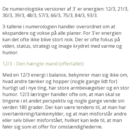
De numerologiske versioner af 3´ er energien: 12/3, 21/3,
30/3, 39/3, 48/3, 57/3, 66/3, 75/3, 84/3, 93/3.
3-tallene i numerologien handler overordnet om at
ekspandere og vokse på alle planer. For 3´er energien
kan det ofte ikke blive stort nok. Der er ofte fokus på
viden, status, strategi og image krydret med varme og
humor.
12/3 - Den hængte mand (offertallet)
Med en 12/3 energi i balance, bekymrer man sig ikke om,
hvad andre tænker og hopper (nogle gange lidt for)
hurtigt ud i nye ting, har store armbevægelser og en stor
humor. 12/3 læringer handler ofte om, at man skal se
tingene i et andet perspektiv og nogle gange vende sin
verden 180 grader. Der kan være tendens til, at man har
overtænkning/tankemylder, og at man misforstår andre
eller selv bliver misforstået, hvilket kan lede til, at man
føler sig som et offer for omstændighederne.