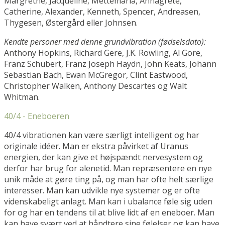
Margrethe, Jacqueline, Mettemaria, Annagrete,
Catherine, Alexander, Kenneth, Spencer, Andreasen,
Thygesen, Østergård eller Johnsen.
Kendte personer med denne grundvibration (fødselsdato):
Anthony Hopkins, Richard Gere, J.K. Rowling, Al Gore,
Franz Schubert, Franz Joseph Haydn, John Keats, Johann
Sebastian Bach, Ewan McGregor, Clint Eastwood,
Christopher Walken, Anthony Descartes og Walt
Whitman.
40/4 - Eneboeren
40/4 vibrationen kan være særligt intelligent og har
originale idéer. Man er ekstra påvirket af Uranus
energien, der kan give et højspændt nervesystem og
derfor har brug for alenetid. Man repræsentere en nye
unik måde at gøre ting på, og man har ofte helt særlige
interesser. Man kan udvikle nye systemer og er ofte
videnskabeligt anlagt. Man kan i ubalance føle sig uden
for og har en tendens til at blive lidt af en eneboer. Man
kan have svært ved at håndtere sine følelser og kan have