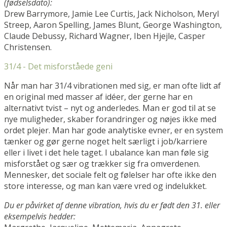
(fødselsdato):
Drew Barrymore, Jamie Lee Curtis, Jack Nicholson, Meryl
Streep, Aaron Spelling, James Blunt, George Washington,
Claude Debussy, Richard Wagner, Iben Hjejle, Casper
Christensen.
31/4 - Det misforståede geni
Når man har 31/4 vibrationen med sig, er man ofte lidt af
en original med masser af idéer, der gerne har en
alternativt tvist – nyt og anderledes. Man er god til at se
nye muligheder, skaber forandringer og nøjes ikke med
ordet plejer. Man har gode analytiske evner, er en system
tænker og gør gerne noget helt særligt i job/karriere
eller i livet i det hele taget. I ubalance kan man føle sig
misforstået og sær og trækker sig fra omverdenen.
Mennesker, det sociale felt og følelser har ofte ikke den
store interesse, og man kan være vred og indelukket.
Du er påvirket af denne vibration, hvis du er født den 31. eller
eksempelvis hedder: