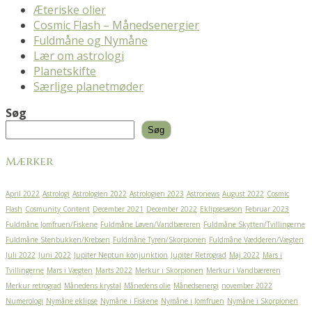
Æteriske olier
Cosmic Flash – Månedsenergier
Fuldmåne og Nymåne
Lær om astrologi
Planetskifte
Særlige planetmøder
Søg
Søg
Mærker
April 2022
Astrologi
Astrologien 2022
Astrologien 2023
Astronews
August 2022
Cosmic
Flash
Cosmunity Content
December 2021
December 2022
Eklipsesæson
Februar 2023
Fuldmåne Jomfruen/Fiskene
Fuldmåne Løven/Vandbæreren
Fuldmåne Skytten/Tvillingerne
Fuldmåne Stenbukken/Krebsen
Fuldmåne Tyren/Skorpionen
Fuldmåne Vædderen/Vægten
Juli 2022
Juni 2022
Jupiter Neptun konjunktion
Jupiter Retrograd
Maj 2022
Mars i
Tvillingerne
Mars i Vægten
Marts 2022
Merkur i Skorpionen
Merkur i Vandbæreren
Merkur retrograd
Månedens krystal
Månedens olie
Månedsenergi
november 2022
Numerologi
Nymåne eklipse
Nymåne i Fiskene
Nymåne i Jomfruen
Nymåne i Skorpionen