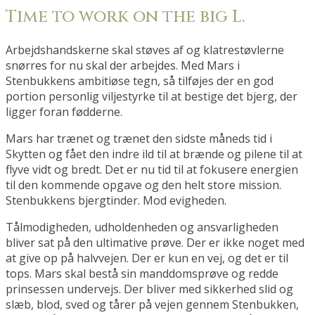
Time to work on the big L.
Arbejdshandskerne skal støves af og klatrestøvlerne
snørres for nu skal der arbejdes. Med Mars i
Stenbukkens ambitiøse tegn, så tilføjes der en god
portion personlig viljestyrke til at bestige det bjerg, der
ligger foran fødderne.
Mars har trænet og trænet den sidste måneds tid i
Skytten og fået den indre ild til at brænde og pilene til at
flyve vidt og bredt. Det er nu tid til at fokusere energien
til den kommende opgave og den helt store mission.
Stenbukkens bjergtinder. Mod evigheden.
Tålmodigheden, udholdenheden og ansvarligheden
bliver sat på den ultimative prøve. Der er ikke noget med
at give op på halvvejen. Der er kun en vej, og det er til
tops. Mars skal bestå sin manddomsprøve og redde
prinsessen undervejs. Der bliver med sikkerhed slid og
slæb, blod, sved og tårer på vejen gennem Stenbukken,