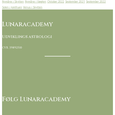
Nymåne i Skytten
Nymåne i Vægten
Oktober 2022
September 2021
September 2022
Solen i Jomfruen
Venus i Skytten
Lunaracademy
Udviklings astrologi
CVR. 39892510
Kontakt Lunaracademy her
Handelsbetingelser
Om Lunaracademy
Følg Lunaracademy