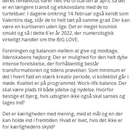
deres rendevous varer helt ind til starten af april, så det
er en længere transit og elskovsdans med de to
turtelduer. I dagene omkring 14. februar også kendt som
Valentins dag, står de to helt tæt på samme grad. Der kan
være en kurtiseren uden lige. Det er meget kosmisk
smukt og så i dette 6´er år 2022, der numerologisk
virkeligt handler om the BIG LOVE.
Foreningen og balancen mellem at give og modtage,
lidenskabens højborg. Der er mulighed for den helt dybe
intense forelskelse, der forhåbentlig består
transformationen og tidens prøvelser. Som minimum er
det i hvert fald en stærk kreativ periode, vi kollektivt går i
møde. Kvalitet er på programmet. Work-life balance. Der
skal være plads til både ydelse og nydelse. Hvorfor
bestige et bjerg, hvis udsigten ikke også skal sanses og
tages ind?
Det er kærligheden med mening, med et mål og en der
kan holde ind i fremtiden. Hvad er livet, hvis det ikke er
for kærlighedens skyld?