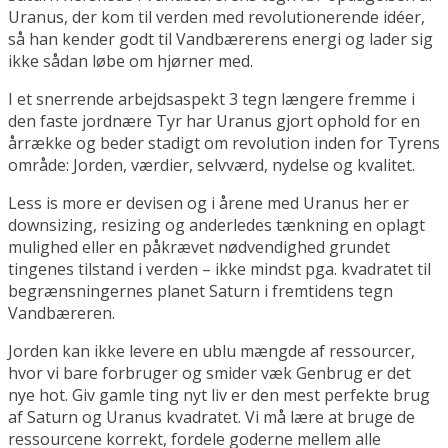
Uranus, der kom til verden med revolutionerende idéer,
så han kender godt til Vandbærerens energi og lader sig
ikke sådan løbe om hjørner med.
I et snerrende arbejdsaspekt 3 tegn længere fremme i
den faste jordnære Tyr har Uranus gjort ophold for en
årrække og beder stadigt om revolution inden for Tyrens
område: Jorden, værdier, selvværd, nydelse og kvalitet.
Less is more er devisen og i årene med Uranus her er
downsizing, resizing og anderledes tænkning en oplagt
mulighed eller en påkrævet nødvendighed grundet
tingenes tilstand i verden – ikke mindst pga. kvadratet til
begrænsningernes planet Saturn i fremtidens tegn
Vandbæreren.
Jorden kan ikke levere en ublu mængde af ressourcer,
hvor vi bare forbruger og smider væk Genbrug er det
nye hot. Giv gamle ting nyt liv er den mest perfekte brug
af Saturn og Uranus kvadratet. Vi må lære at bruge de
ressourcene korrekt, fordele goderne mellem alle