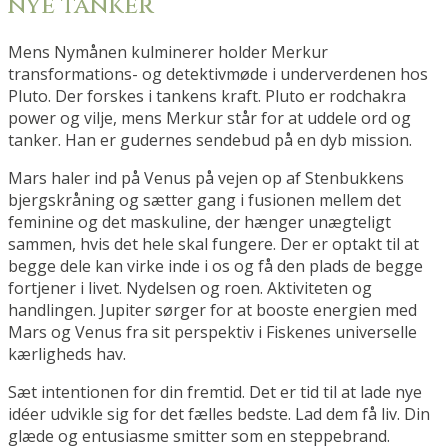
nye tanker
Mens Nymånen kulminerer holder Merkur
transformations- og detektivmøde i underverdenen hos
Pluto. Der forskes i tankens kraft. Pluto er rodchakra
power og vilje, mens Merkur står for at uddele ord og
tanker. Han er gudernes sendebud på en dyb mission.
Mars haler ind på Venus på vejen op af Stenbukkens
bjergskråning og sætter gang i fusionen mellem det
feminine og det maskuline, der hænger unægteligt
sammen, hvis det hele skal fungere. Der er optakt til at
begge dele kan virke inde i os og få den plads de begge
fortjener i livet. Nydelsen og roen. Aktiviteten og
handlingen. Jupiter sørger for at booste energien med
Mars og Venus fra sit perspektiv i Fiskenes universelle
kærligheds hav.
Sæt intentionen for din fremtid. Det er tid til at lade nye
idéer udvikle sig for det fælles bedste. Lad dem få liv. Din
glæde og entusiasme smitter som en steppebrand.