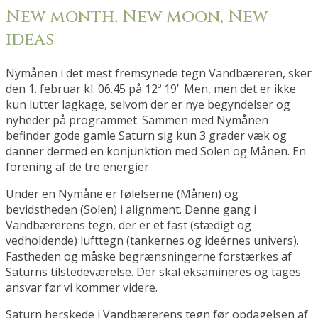
New month, New moon, New
ideas
Nymånen i det mest fremsynede tegn Vandbæreren, sker
den 1. februar kl. 06.45 på 12º 19’. Men, men det er ikke
kun lutter lagkage, selvom der er nye begyndelser og
nyheder på programmet. Sammen med Nymånen
befinder gode gamle Saturn sig kun 3 grader væk og
danner dermed en konjunktion med Solen og Månen. En
forening af de tre energier.
Under en Nymåne er følelserne (Månen) og
bevidstheden (Solen) i alignment. Denne gang i
Vandbærerens tegn, der er et fast (stædigt og
vedholdende) lufttegn (tankernes og ideérnes univers).
Fastheden og måske begrænsningerne forstærkes af
Saturns tilstedeværelse. Der skal eksamineres og tages
ansvar før vi kommer videre.
Saturn herskede i Vandbærerens tegn før opdagelsen af