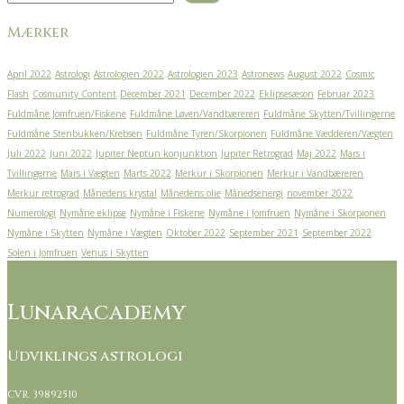
Mærker
April 2022
Astrologi
Astrologien 2022
Astrologien 2023
Astronews
August 2022
Cosmic
Flash
Cosmunity Content
December 2021
December 2022
Eklipsesæson
Februar 2023
Fuldmåne Jomfruen/Fiskene
Fuldmåne Løven/Vandbæreren
Fuldmåne Skytten/Tvillingerne
Fuldmåne Stenbukken/Krebsen
Fuldmåne Tyren/Skorpionen
Fuldmåne Vædderen/Vægten
Juli 2022
Juni 2022
Jupiter Neptun konjunktion
Jupiter Retrograd
Maj 2022
Mars i
Tvillingerne
Mars i Vægten
Marts 2022
Merkur i Skorpionen
Merkur i Vandbæreren
Merkur retrograd
Månedens krystal
Månedens olie
Månedsenergi
november 2022
Numerologi
Nymåne eklipse
Nymåne i Fiskene
Nymåne i Jomfruen
Nymåne i Skorpionen
Nymåne i Skytten
Nymåne i Vægten
Oktober 2022
September 2021
September 2022
Solen i Jomfruen
Venus i Skytten
Lunaracademy
Udviklings astrologi
CVR. 39892510