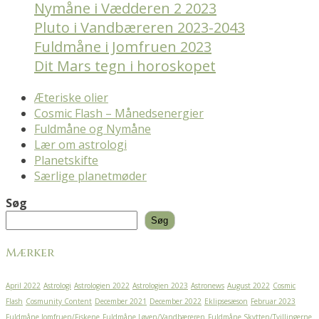
Nymåne i Vædderen 2 2023
Pluto i Vandbæreren 2023-2043
Fuldmåne i Jomfruen 2023
Dit Mars tegn i horoskopet
Æteriske olier
Cosmic Flash – Månedsenergier
Fuldmåne og Nymåne
Lær om astrologi
Planetskifte
Særlige planetmøder
Søg
Søg
Mærker
April 2022
Astrologi
Astrologien 2022
Astrologien 2023
Astronews
August 2022
Cosmic
Flash
Cosmunity Content
December 2021
December 2022
Eklipsesæson
Februar 2023
Fuldmåne Jomfruen/Fiskene
Fuldmåne Løven/Vandbæreren
Fuldmåne Skytten/Tvillingerne