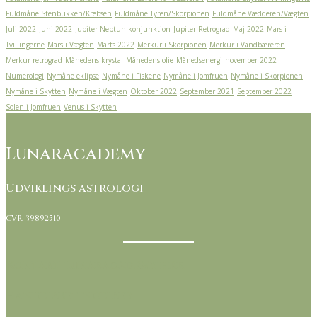
Fuldmåne Stenbukken/Krebsen
Fuldmåne Tyren/Skorpionen
Fuldmåne Vædderen/Vægten
Juli 2022
Juni 2022
Jupiter Neptun konjunktion
Jupiter Retrograd
Maj 2022
Mars i
Tvillingerne
Mars i Vægten
Marts 2022
Merkur i Skorpionen
Merkur i Vandbæreren
Merkur retrograd
Månedens krystal
Månedens olie
Månedsenergi
november 2022
Numerologi
Nymåne eklipse
Nymåne i Fiskene
Nymåne i Jomfruen
Nymåne i Skorpionen
Nymåne i Skytten
Nymåne i Vægten
Oktober 2022
September 2021
September 2022
Solen i Jomfruen
Venus i Skytten
Lunaracademy
Udviklings astrologi
CVR. 39892510
Kontakt Lunaracademy her
Handelsbetingelser