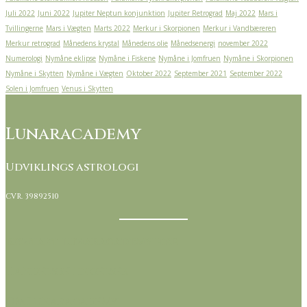
Juli 2022
Juni 2022
Jupiter Neptun konjunktion
Jupiter Retrograd
Maj 2022
Mars i
Tvillingerne
Mars i Vægten
Marts 2022
Merkur i Skorpionen
Merkur i Vandbæreren
Merkur retrograd
Månedens krystal
Månedens olie
Månedsenergi
november 2022
Numerologi
Nymåne eklipse
Nymåne i Fiskene
Nymåne i Jomfruen
Nymåne i Skorpionen
Nymåne i Skytten
Nymåne i Vægten
Oktober 2022
September 2021
September 2022
Solen i Jomfruen
Venus i Skytten
Lunaracademy
Udviklings astrologi
CVR. 39892510
Kontakt Lunaracademy her
Handelsbetingelser
Om Lunaracademy