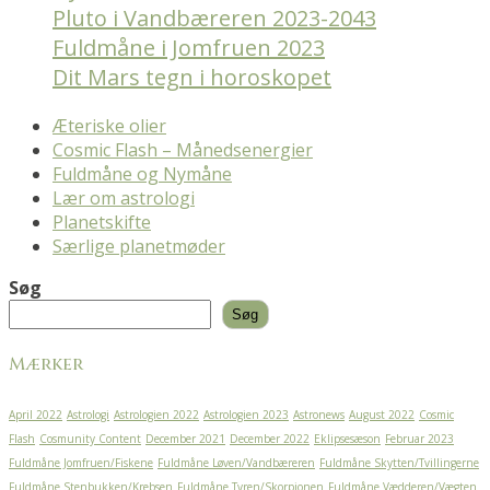
Pluto i Vandbæreren 2023-2043
Fuldmåne i Jomfruen 2023
Dit Mars tegn i horoskopet
Æteriske olier
Cosmic Flash – Månedsenergier
Fuldmåne og Nymåne
Lær om astrologi
Planetskifte
Særlige planetmøder
Søg
Søg
Mærker
April 2022
Astrologi
Astrologien 2022
Astrologien 2023
Astronews
August 2022
Cosmic
Flash
Cosmunity Content
December 2021
December 2022
Eklipsesæson
Februar 2023
Fuldmåne Jomfruen/Fiskene
Fuldmåne Løven/Vandbæreren
Fuldmåne Skytten/Tvillingerne
Fuldmåne Stenbukken/Krebsen
Fuldmåne Tyren/Skorpionen
Fuldmåne Vædderen/Vægten